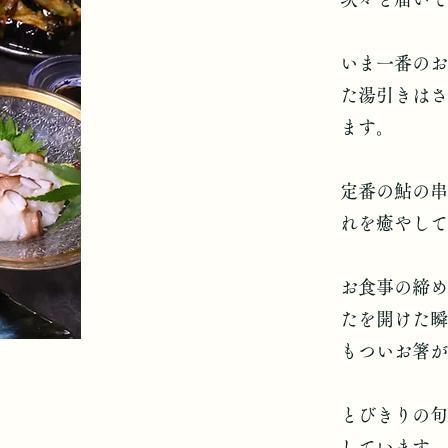
いま一番のお
た湯引きはさ
ます。
定番の鮎の串
れを癒やして
お食事の締め
たを開けた瞬
もついお箸が
とびきりの旬
しています。