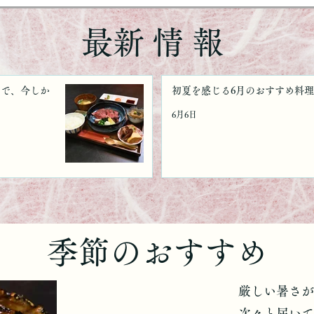
​最新情報
まで、今しか
初夏を感じる6月のおすすめ料
6月6日
​季節のおすすめ
厳しい暑さが
次々と届いて