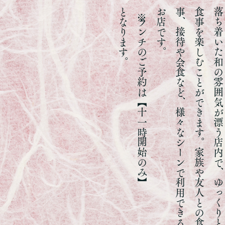
となります。
​※ランチのご予約は【十一時開始のみ】
。
落
ち
着
い
た
和
の
雰
囲
気
が
漂
う
店
内
で
、
ゆ
っ
く
り
と
食
事
を
楽
し
む
こ
と
が
で
き
ま
す
。
家
族
や
友
人
と
の
食
事
、
接
待
や
会
食
な
ど
、
様
々
な
シ
ー
ン
で
利
用
で
き
る
お
店
で
す