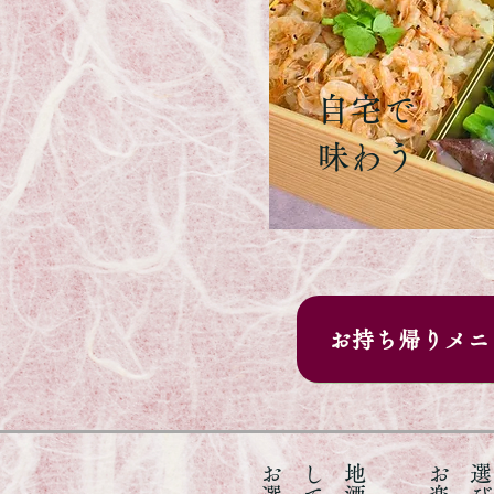
自宅で
味わう
お持ち帰りメニ