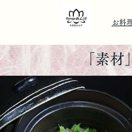
​お料
「素材