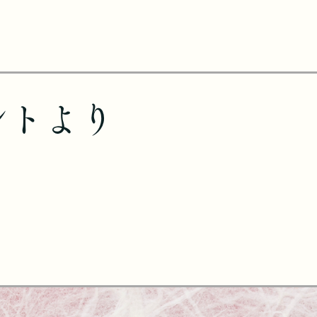
ントより
す