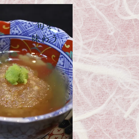
旬を
​味わう