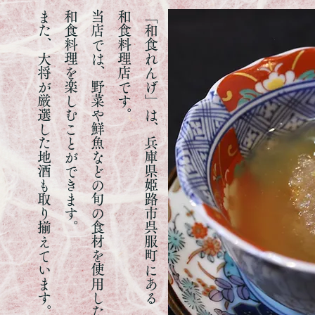
また、大将が厳選した地酒も取り揃えています。
。
当
店
で
は
、
野
菜
や
鮮
魚
な
ど
の
旬
の
食
材
を
使
用
し
た
和
食
料
理
を
楽
し
む
こ
と
が
で
き
ま
す
和食料理店です。
「和食れんげ」は、兵庫県姫路市呉服町にある