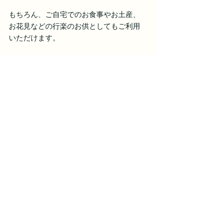
もちろん、ご自宅でのお食事やお土産、
お花見などの行楽のお供としてもご利用
いただけます。
季節によって異なるお弁当の内容をご用
意しておりますので、ぜひ「和食れん
げ」のおいしいお弁当をお召し上がりく
ださい。
テイクアウトメニューは
こちら
今月も皆様のご来店を心よりお待ちして
おります。