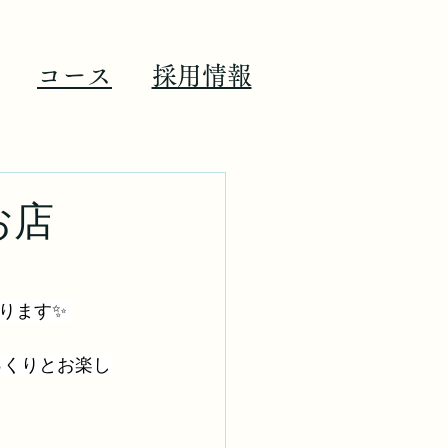
コース
​採用情報
お店
ります✨ 
っくりとお楽し