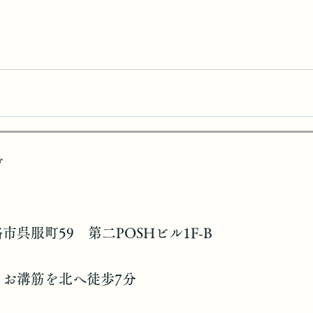
げ
市呉服町59 第二POSHビル1F-B
らお溝筋を北へ徒歩7分