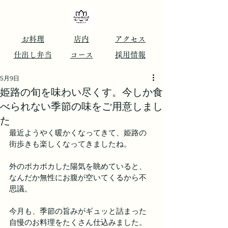
​お料理
店内
アクセス
仕出し弁当
コース
​採用情報
5月9日
姫路の旬を味わい尽くす。今しか食
べられない季節の味をご用意しまし
た
最近ようやく暖かくなってきて、姫路の
街歩きも楽しくなってきましたね。 
外のポカポカした陽気を眺めていると、
なんだか無性にお腹が空いてくるから不
思議。 
今月も、季節の旨みがギュッと詰まった
自慢のお料理をたくさん仕込みました。