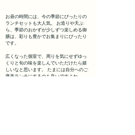
お昼の時間には、今の季節にぴったりの
ランチセットも大人気。 お造りや天ぷ
ら、季節のおかずが少しずつ楽しめる御
膳は、彩りも豊かでお集まりにぴったり
です。 
広くなった個室で、周りを気にせずゆっ
くりと旬の味を楽しんでいただけたら嬉
しいなと思います。 たまには自分へのご
褒美ランチにするのも良いですよね。
いつも和食れんげをご利用いただき、本
当にありがとうございます。 
皆様が「美味しかったよ」と笑顔で帰ら
れる姿を見るのが、私たちの何よりの励